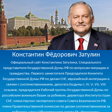
Константин Фёдорович Затулин
Официальный сайт Константина Затулина, Специального
представителя Государственной Думы РФ по вопросам миграции и
гражданства, Первого заместителя Председателя Комитета
Государственной Думы РФ по делам СНГ, евразийской интеграции и
связям с соотечественниками, депутата Госдумы I, IV, V, VII, VIII
созывов, председателя Рабочей группы Государственной Думы по
российским военным базам за рубежом, директора Института стран
СНГ, члена Научно-экспертного совета Совета Безопасности РФ,
члена Правительственной комиссии по делам соотечественников за