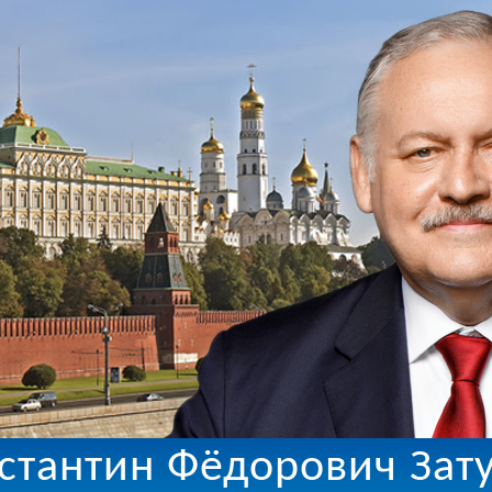
стантин Фёдорович Зат