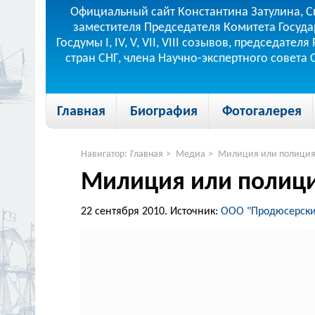
Официальный сайт Константина Затулина, С
заместителя Председателя Комитета Госуда
Госдумы I, IV, V, VII, VIII созывов, председа
стран СНГ, члена Научно-экспертного совета
Главная
Биография
Фотогалерея
Навигатор:
Главная
>
Медиа
>
Милиция или полиция?
Милиция или полици
22 сентября 2010.
Источник:
ООО "Продюсерский