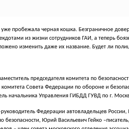
же пробежала черная кошка. Безграничное довер
кдотами из жизни сотрудников ГАИ, а теперь бояз
ложено изменить даже их название. Будет ли пол
заместитель председателя комитета по безопаснос
 комитета Совета Федерации по обороне и безопас
ель начальника Управления ГИБДД ГУВД по г. Моск
 –руководитель Федерации автовладельцев России,
 безопасности, Юрий Васильевич Гейко –писатель,
лов – член совета московского отделения ассоц