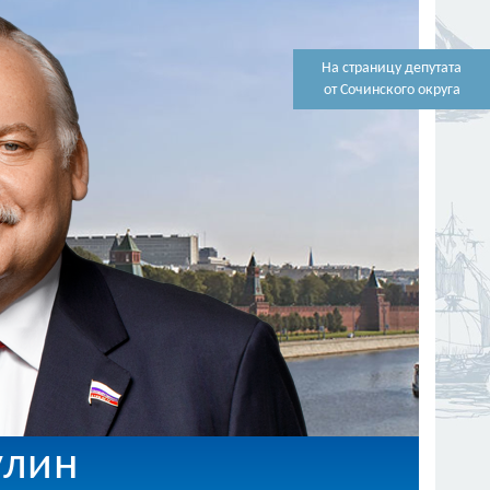
На страницу депутата
от Сочинского округа
улин