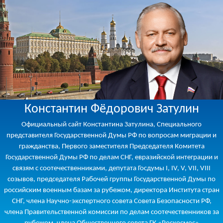
Константин Фёдорович Затулин
Официальный сайт Константина Затулина, Специального
представителя Государственной Думы РФ по вопросам миграции и
гражданства, Первого заместителя Председателя Комитета
Государственной Думы РФ по делам СНГ, евразийской интеграции и
связям с соотечественниками, депутата Госдумы I, IV, V, VII, VIII
созывов, председателя Рабочей группы Государственной Думы по
российским военным базам за рубежом, директора Института стран
СНГ, члена Научно-экспертного совета Совета Безопасности РФ,
члена Правительственной комиссии по делам соотечественников за