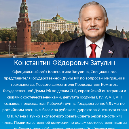
Константин Фёдорович Затулин
Официальный сайт Константина Затулина, Специального
представителя Государственной Думы РФ по вопросам миграции и
гражданства, Первого заместителя Председателя Комитета
Государственной Думы РФ по делам СНГ, евразийской интеграции и
связям с соотечественниками, депутата Госдумы I, IV, V, VII, VIII
созывов, председателя Рабочей группы Государственной Думы по
российским военным базам за рубежом, директора Института стран
СНГ, члена Научно-экспертного совета Совета Безопасности РФ,
члена Правительственной комиссии по делам соотечественников за