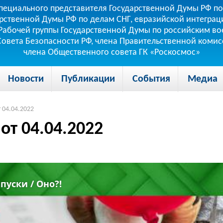
пециального представителя Государственной Думы РФ по
рственной Думы РФ по делам СНГ, евразийской интеграци
теля Рабочей группы Государственной Думы по российским
 Совета Безопасности РФ, члена Правительственной коми
члена Общественного совета ГК «Роскосмос»
Новости
Публикации
События
Медиа
 04.04.2022
от 04.04.2022