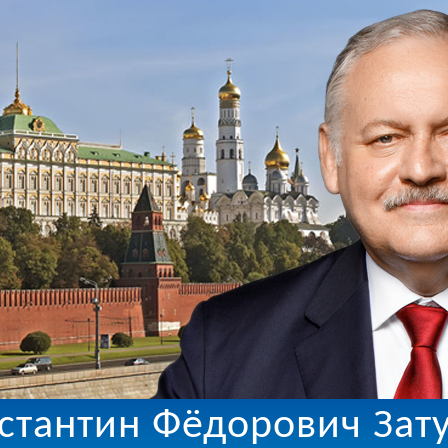
стантин Фёдорович Зат