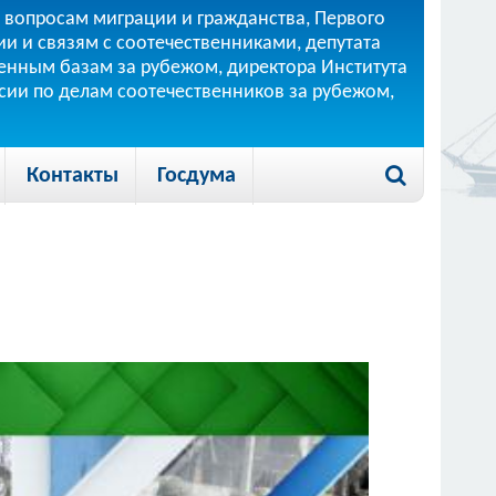
 вопросам миграции и гражданства, Первого
и и связям с соотечественниками, депутата
 военным базам за рубежом, директора Института
ссии по делам соотечественников за рубежом,
Контакты
Госдума