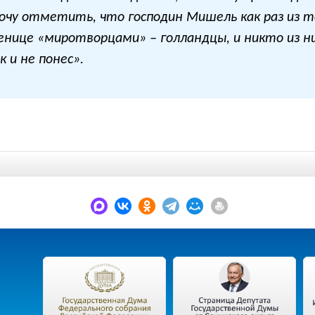
чу отметить, что господин Мишель как раз из т
бренице «миротворцами» – голландцы, и никто из 
 и не понес».
.