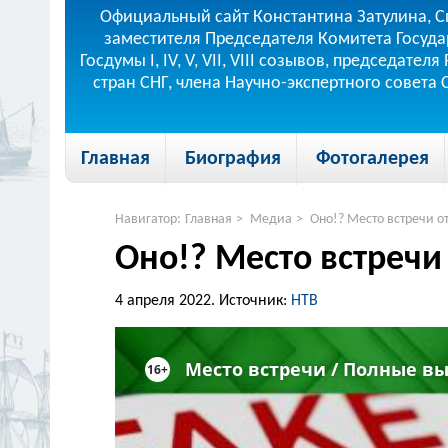
Официальный сайт Константина Затулина, С
заместителя Председателя Комитета Госуда
Госдумы I, IV, V, VII, VIII созывов, председа
стран СНГ, члена Научно-экспертного совета
Главная
Биография
Фотогалерея
Навигатор:
Главная
>
Медиа
>
Оно!? Место встречи от
Оно!? Место встречи 
4 апреля 2022.
Источник:
НТВ