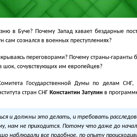
зню в Буче? Почему Запад хавает бездарные пос
н сам сознался в военных преступлениях?
икрываясь переговорами? Почему страны-гаранты б
в шок, сочувствующих им европейцев?
Комитета Государственной Думы по делам СНГ, 
нститута стран СНГ
Константин Затулин
в программе
ься и должны это делать, и требовать расследов
му, нам не приходится. Потому что даже до начал
ошо наблюдали все подобное, по опыту происходив