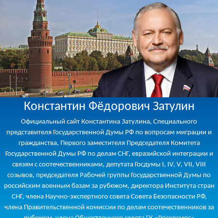
Константин Фёдорович Затулин
Официальный сайт Константина Затулина, Специального
представителя Государственной Думы РФ по вопросам миграции и
гражданства, Первого заместителя Председателя Комитета
Государственной Думы РФ по делам СНГ, евразийской интеграции и
связям с соотечественниками, депутата Госдумы I, IV, V, VII, VIII
созывов, председателя Рабочей группы Государственной Думы по
российским военным базам за рубежом, директора Института стран
СНГ, члена Научно-экспертного совета Совета Безопасности РФ,
члена Правительственной комиссии по делам соотечественников за