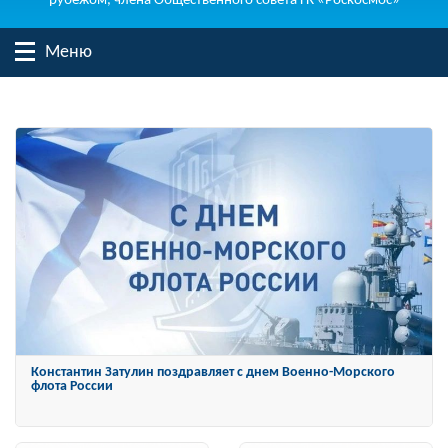
рубежом, члена Общественного совета ГК «Роскосмос»
Меню
Константин Затулин награжден Орденом «За заслуги перед
Отечеством» IV степени