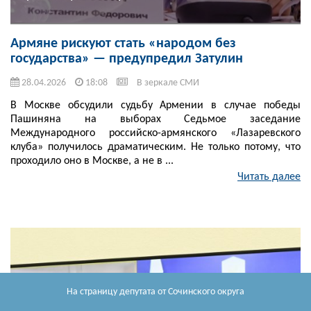
Армяне рискуют стать «народом без
государства» — предупредил Затулин
28.04.2026
18:08
В зеркале СМИ
В Москве обсудили судьбу Армении в случае победы
Пашиняна на выборах Седьмое заседание
Международного российско-армянского «Лазаревского
клуба» получилось драматическим. Не только потому, что
проходило оно в Москве, а не в ...
Читать далее
На страницу депутата
от Сочинского округа