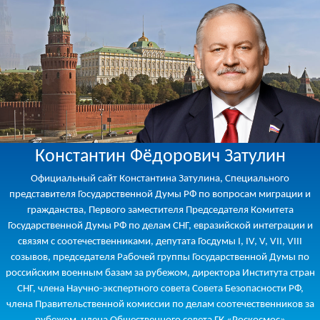
Константин Фёдорович Затулин
Официальный сайт Константина Затулина, Специального
представителя Государственной Думы РФ по вопросам миграции и
гражданства, Первого заместителя Председателя Комитета
Государственной Думы РФ по делам СНГ, евразийской интеграции и
связям с соотечественниками, депутата Госдумы I, IV, V, VII, VIII
созывов, председателя Рабочей группы Государственной Думы по
российским военным базам за рубежом, директора Института стран
СНГ, члена Научно-экспертного совета Совета Безопасности РФ,
члена Правительственной комиссии по делам соотечественников за