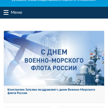
рубежом, члена Общественного совета ГК «Роскосмос»
Меню
Константин Затулин награжден Орденом «За заслуги перед
Отечеством» IV степени