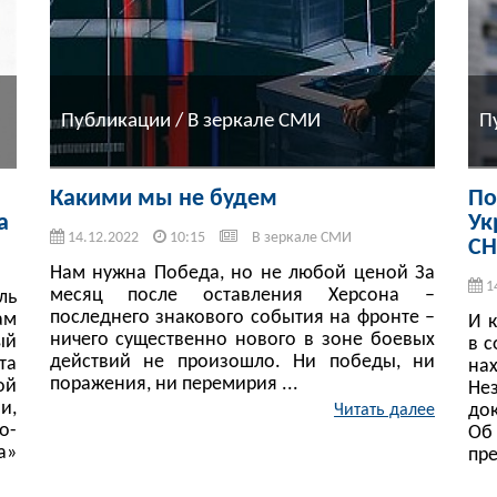
Публикации / В зеркале СМИ
П
Какими мы не будем
По
а
Ук
14.12.2022
10:15
В зеркале СМИ
СН
Нам нужна Победа, но не любой ценой За
1
месяц после оставления Херсона –
ль
последнего знакового события на фронте –
ам
И 
ничего существенно нового в зоне боевых
ый
в 
действий не произошло. Ни победы, ни
та
на
поражения, ни перемирия ...
ой
Не
и,
до
Читать далее
о-
Об
а»
пре