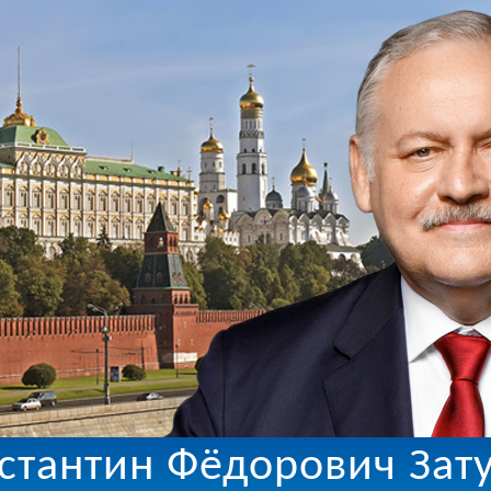
стантин Фёдорович Зат