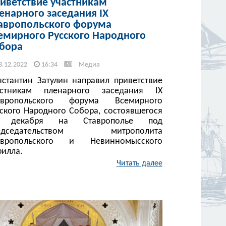
иветствие участникам
енарного заседания IX
авропольского форума
емирного Русского Народного
бора
3.12.2022
16:34
Медиа
нстантин Затулин направил приветствие
астникам пленарного заседания IX
авропольского форума Всемирного
сского Народного Собора, состоявшегося
 декабря на Ставрополье под
едседательством митрополита
авропольского и Невинномысского
рилла.
Читать далее