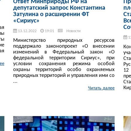
т
Ответ Минприроды РФ на
Пр
депутатский запрос Константина
пл
Затулина о расширении ФТ
Ст
«Сириус»
Вс
Со
ая
13.12.2022
19:01
Новости
лы
1
ты
Министерство природных ресурсов
ме
поддержало законопроект «О внесении
Ко
ая
изменений в Федеральный закон «О
уч
федеральной территории Сириус», при
Ст
условии сохранения режима особой
ее
Ру
охраны территорий особо охраняемых
12
природных территорий и управления ими со
пр
...
Ст
Ки
Читать далее