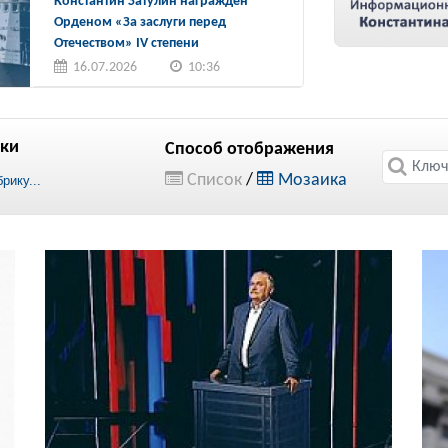
Константин Затулин награжден
Орденом «За заслуги перед
Отечеством» IV степени
16.07.2026
10:36
ки
Способ отображения
Список
/
Мозаика