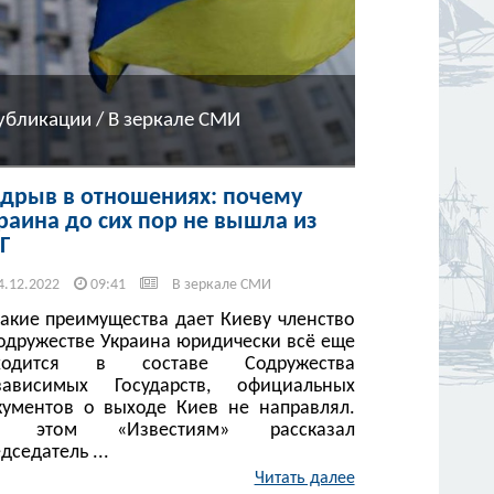
убликации / В зеркале СМИ
дрыв в отношениях: почему
раина до сих пор не вышла из
Г
4.12.2022
09:41
В зеркале СМИ
какие преимущества дает Киеву членство
содружестве Украина юридически всё еще
ходится в составе Содружества
зависимых Государств, официальных
кументов о выходе Киев не направлял.
 этом «Известиям» рассказал
дседатель ...
Читать далее