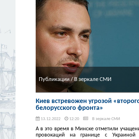
Публикации / В зеркале СМИ
Киев встревожен угрозой «второг
белорусского фронта»
13.12.2022
12:20
В зеркале СМИ
А в это время в Минске отметили учащен
провокаций на границе с Украиной