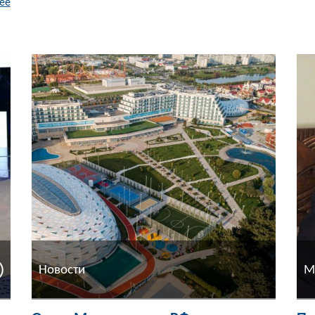
ее
Новости
М