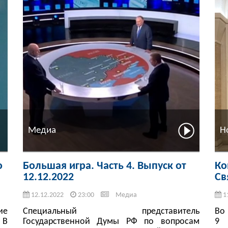
Медиа
Н
о
Большая игра. Часть 4. Выпуск от
Ко
12.12.2022
Св
12.12.2022
23:00
Медиа
1
ие
Специальный представитель
Во
 В
Государственной Думы РФ по вопросам
9 