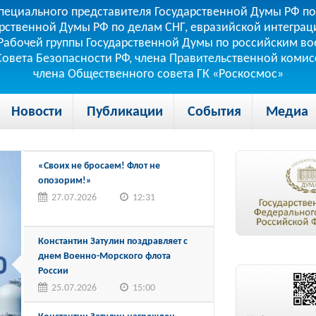
пециального представителя Государственной Думы РФ по
рственной Думы РФ по делам СНГ, евразийской интеграци
теля Рабочей группы Государственной Думы по российским
 Совета Безопасности РФ, члена Правительственной коми
члена Общественного совета ГК «Роскосмос»
Новости
Публикации
События
Медиа
«Своих не бросаем! Флот не
опозорим!»
27.07.2026
12:31
Константин Затулин поздравляет с
днем Военно-Морского флота
России
25.07.2026
15:00