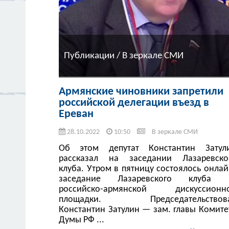
Публикации / В зеркале СМИ
Армянские чиновники запретили
российской делегации въезд в
Ереван
28.10.2022
10:50
В зеркале СМИ
Об этом депутат Константин Затул
рассказал на заседании Лазаревско
клуба. Утром в пятницу состоялось онлай
заседание Лазаревского клуба
российско-армянской дискуссионн
площадки. Председательствов
Константин Затулин — зам. главы Комите
Думы РФ ...