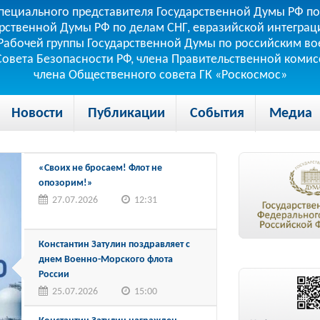
пециального представителя Государственной Думы РФ по
рственной Думы РФ по делам СНГ, евразийской интеграци
теля Рабочей группы Государственной Думы по российским
 Совета Безопасности РФ, члена Правительственной коми
члена Общественного совета ГК «Роскосмос»
Новости
Публикации
События
Медиа
«Своих не бросаем! Флот не
опозорим!»
27.07.2026
12:31
Константин Затулин поздравляет с
днем Военно-Морского флота
России
25.07.2026
15:00