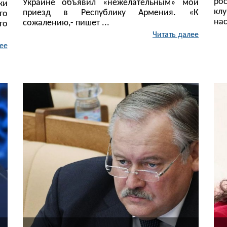
ро
Украине объявил «нежелательным» мой
ки
кл
приезд в Республику Армения. «К
го
нас
сожалению,- пишет ...
го
Читать далее
ее