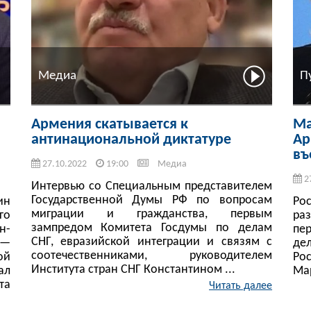
Медиа
П
Армения скатывается к
Ма
антинациональной диктатуре
Ар
въ
27.10.2022
19:00
Медиа
2
Интервью со Специальным представителем
Государственной Думы РФ по вопросам
ин
Ро
миграции и гражданства, первым
го
ра
зампредом Комитета Госдумы по делам
н-
пе
СНГ, евразийской интеграции и связям с
 —
де
соотечественниками, руководителем
ой
Ро
Института стран СНГ Константином ...
ал
Мар
та
Читать далее