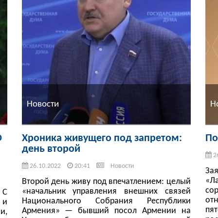
Новости
Н
О
Хроника живущего под запретом:
По
день второй
2
26.10.2022
20:41
Новости
За
«Л
Второй день живу под впечатлением: целый
со
«начальник управления внешних связей
 С
от
Национального Собрания Республики
 и
пя
Армения» — бывший посол Армении на
и,