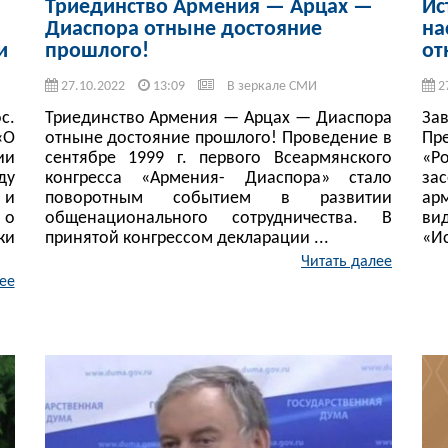
Триединство Армения — Арцах —
Ис
Диаспора отныне достояние
на
и
прошлого!
от
27.10.2022
13:09
В зеркале СМИ
2
с.
Триединство Армения — Арцах — Диаспора
За
«О
отныне достояние прошлого! Проведение в
Пр
ии
сентябре 1999 г. первого Всеармянского
«Р
ду
конгресса «Армения- Диаспора» стало
за
 и
поворотным событием в развитии
ар
 о
общенационального сотрудничества. В
ви
ки
принятой конгрессом декларации ...
«Ис
Читать далее
ее