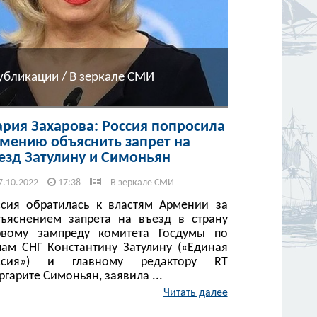
убликации / В зеркале СМИ
рия Захарова: Россия попросила
мению объяснить запрет на
езд Затулину и Симоньян
7.10.2022
17:38
В зеркале СМИ
ссия обратилась к властям Армении за
зъяснением запрета на въезд в страну
рвому зампреду комитета Госдумы по
лам СНГ Константину Затулину («Единая
ссия») и главному редактору RT
гарите Симоньян, заявила ...
Читать далее