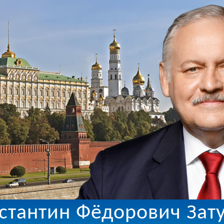
стантин Фёдорович Зат