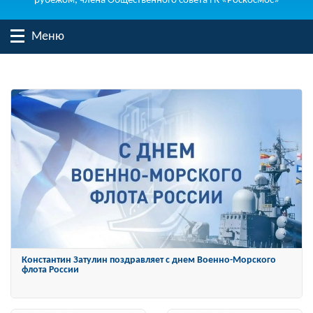
рубежом, члена Общественного совета ГК «Роскосмос»
Меню
Константин Затулин награжден Орденом «За заслуги перед
Отечеством» IV степени