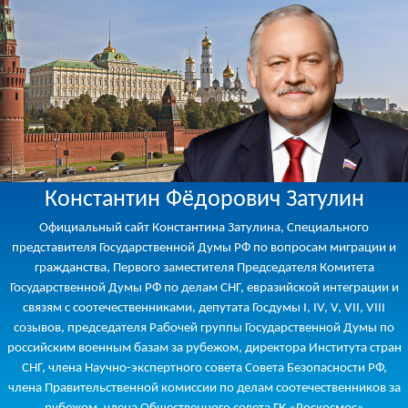
Константин Фёдорович Затулин
Официальный сайт Константина Затулина, Специального
представителя Государственной Думы РФ по вопросам миграции и
гражданства, Первого заместителя Председателя Комитета
Государственной Думы РФ по делам СНГ, евразийской интеграции и
связям с соотечественниками, депутата Госдумы I, IV, V, VII, VIII
созывов, председателя Рабочей группы Государственной Думы по
российским военным базам за рубежом, директора Института стран
СНГ, члена Научно-экспертного совета Совета Безопасности РФ,
члена Правительственной комиссии по делам соотечественников за