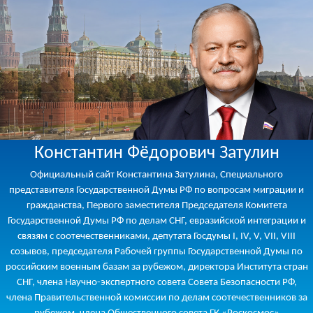
Константин Фёдорович Затулин
Официальный сайт Константина Затулина, Специального
представителя Государственной Думы РФ по вопросам миграции и
гражданства, Первого заместителя Председателя Комитета
Государственной Думы РФ по делам СНГ, евразийской интеграции и
связям с соотечественниками, депутата Госдумы I, IV, V, VII, VIII
созывов, председателя Рабочей группы Государственной Думы по
российским военным базам за рубежом, директора Института стран
СНГ, члена Научно-экспертного совета Совета Безопасности РФ,
члена Правительственной комиссии по делам соотечественников за