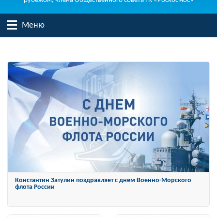
рубежом, члена Общественного совета ГК «Роскосмос»
Меню
Константин Затулин награжден Орденом «За заслуги перед
Отечеством» IV степени