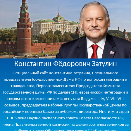
Константин Фёдорович Затулин
Официальный сайт Константина Затулина, Специального
представителя Государственной Думы РФ по вопросам миграции и
гражданства, Первого заместителя Председателя Комитета
Государственной Думы РФ по делам СНГ, евразийской интеграции и
связям с соотечественниками, депутата Госдумы I, IV, V, VII, VIII
созывов, председателя Рабочей группы Государственной Думы по
российским военным базам за рубежом, директора Института стран
СНГ, члена Научно-экспертного совета Совета Безопасности РФ,
члена Правительственной комиссии по делам соотечественников за