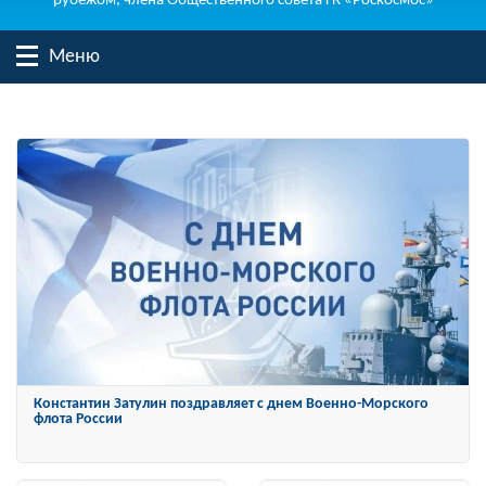
рубежом, члена Общественного совета ГК «Роскосмос»
Меню
Константин Затулин награжден Орденом «За заслуги перед
Отечеством» IV степени