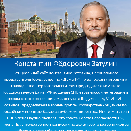
Константин Фёдорович Затулин
Официальный сайт Константина Затулина, Специального
представителя Государственной Думы РФ по вопросам миграции и
гражданства, Первого заместителя Председателя Комитета
Государственной Думы РФ по делам СНГ, евразийской интеграции и
связям с соотечественниками, депутата Госдумы I, IV, V, VII, VIII
созывов, председателя Рабочей группы Государственной Думы по
российским военным базам за рубежом, директора Института стран
СНГ, члена Научно-экспертного совета Совета Безопасности РФ,
члена Правительственной комиссии по делам соотечественников за