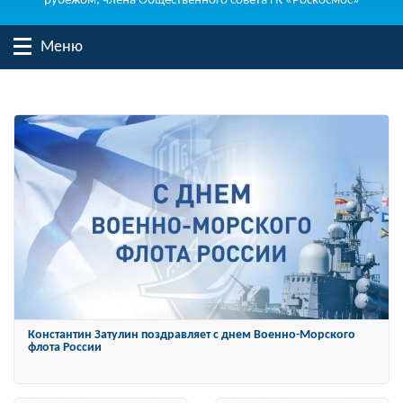
рубежом, члена Общественного совета ГК «Роскосмос»
Меню
Константин Затулин награжден Орденом «За заслуги перед
Отечеством» IV степени