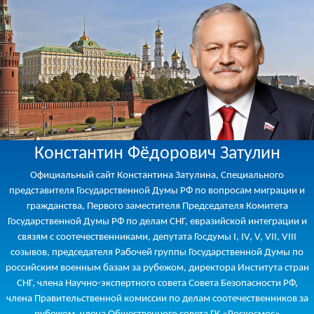
Константин Фёдорович Затулин
Официальный сайт Константина Затулина, Специального
представителя Государственной Думы РФ по вопросам миграции и
гражданства, Первого заместителя Председателя Комитета
Государственной Думы РФ по делам СНГ, евразийской интеграции и
связям с соотечественниками, депутата Госдумы I, IV, V, VII, VIII
созывов, председателя Рабочей группы Государственной Думы по
российским военным базам за рубежом, директора Института стран
СНГ, члена Научно-экспертного совета Совета Безопасности РФ,
члена Правительственной комиссии по делам соотечественников за