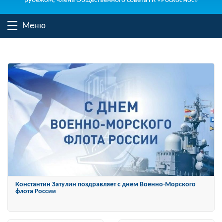
рубежом, члена Общественного совета ГК «Роскосмос»
Меню
Константин Затулин награжден Орденом «За заслуги перед
Отечеством» IV степени