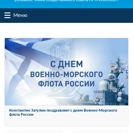
рубежом, члена Общественного совета ГК «Роскосмос»
Меню
Константин Затулин награжден Орденом «За заслуги перед
Отечеством» IV степени