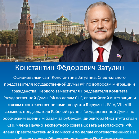
Константин Фёдорович Затулин
Официальный сайт Константина Затулина, Специального
представителя Государственной Думы РФ по вопросам миграции и
гражданства, Первого заместителя Председателя Комитета
Государственной Думы РФ по делам СНГ, евразийской интеграции и
связям с соотечественниками, депутата Госдумы I, IV, V, VII, VIII
созывов, председателя Рабочей группы Государственной Думы по
российским военным базам за рубежом, директора Института стран
СНГ, члена Научно-экспертного совета Совета Безопасности РФ,
члена Правительственной комиссии по делам соотечественников за