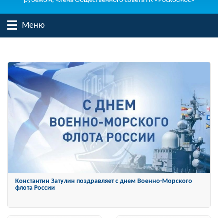
рубежом, члена Общественного совета ГК «Роскосмос»
Меню
Константин Затулин награжден Орденом «За заслуги перед
Отечеством» IV степени