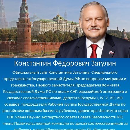
Константин Фёдорович Затулин
Официальный сайт Константина Затулина, Специального
представителя Государственной Думы РФ по вопросам миграции и
гражданства, Первого заместителя Председателя Комитета
Государственной Думы РФ по делам СНГ, евразийской интеграции и
связям с соотечественниками, депутата Госдумы I, IV, V, VII, VIII
созывов, председателя Рабочей группы Государственной Думы по
российским военным базам за рубежом, директора Института стран
СНГ, члена Научно-экспертного совета Совета Безопасности РФ,
члена Правительственной комиссии по делам соотечественников за