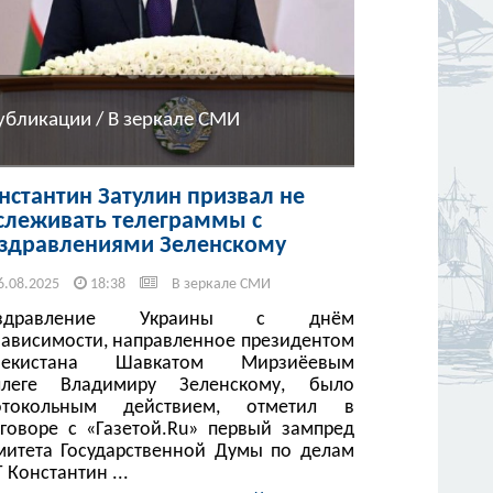
убликации / В зеркале СМИ
нстантин Затулин призвал не
слеживать телеграммы с
здравлениями Зеленскому
6.08.2025
18:38
В зеркале СМИ
здравление Украины с днём
зависимости, направленное президентом
бекистана Шавкатом Мирзиёевым
ллеге Владимиру Зеленскому, было
отокольным действием, отметил в
зговоре с «Газетой.Ru» первый зампред
митета Государственной Думы по делам
 Константин ...