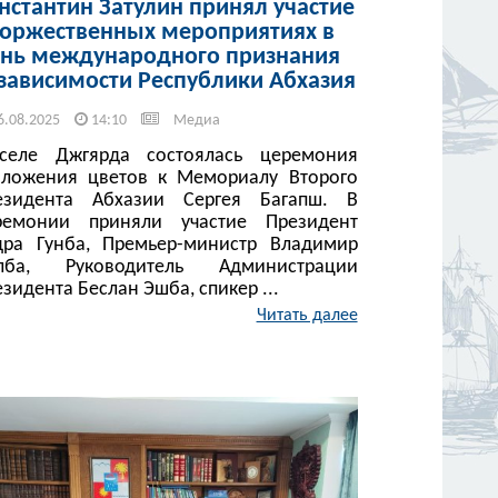
нстантин Затулин принял участие
торжественных мероприятиях в
нь международного признания
зависимости Республики Абхазия
6.08.2025
14:10
Медиа
селе Джгярда состоялась церемония
зложения цветов к Мемориалу Второго
езидента Абхазии Сергея Багапш. В
ремонии приняли участие Президент
дра Гунба, Премьер-министр Владимир
лба, Руководитель Администрации
зидента Беслан Эшба, спикер ...
Читать далее