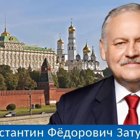
стантин Фёдорович Зат