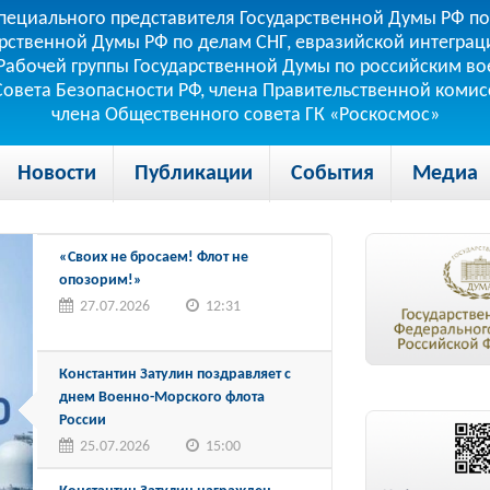
пециального представителя Государственной Думы РФ по
рственной Думы РФ по делам СНГ, евразийской интеграци
теля Рабочей группы Государственной Думы по российским
 Совета Безопасности РФ, члена Правительственной коми
члена Общественного совета ГК «Роскосмос»
Новости
Публикации
События
Медиа
«Своих не бросаем! Флот не
опозорим!»
27.07.2026
12:31
Константин Затулин поздравляет с
днем Военно-Морского флота
России
25.07.2026
15:00