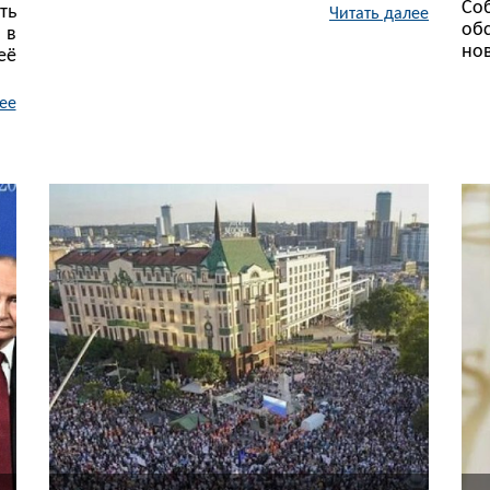
Со
ть
Читать далее
об
 в
нов
её
ее