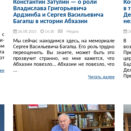
Константин Затулин — о роли
Ко
Владислава Григорьевича
в 
Ардзинба и Сергея Васильевича
Де
Багапш в истории Абхазии
не
26.08.2025
14:30
Медиа
2
 с
и-
Мы сейчас находимся здесь, на мемориале
В 
ом
Сергея Васильевича Багапш. Его роль трудно
во
та
переоценить. Вы знаете, может быть это
Пр
от
прозвучит странно, но мне кажется, что
це
Абхазии повезло… Абхазии не повезло, что
Ба
...
Де
ее
Пре
Читать далее