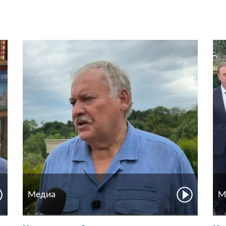
Медиа
М