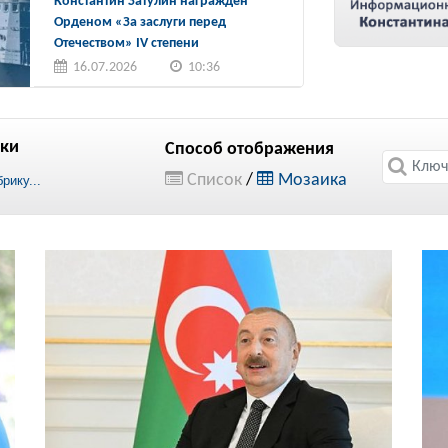
Константин Затулин награжден
Орденом «За заслуги перед
Отечеством» IV степени
16.07.2026
10:36
ки
Способ отображения
Список
/
Мозаика