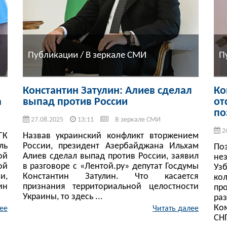
Публикации / В зеркале СМИ
П
Константин Затулин: Алиев сделал
Ко
а
выпад против России
от
по
27.08.2025
13:11
В зеркале СМИ
2
ГК
Назвав украинский конфликт вторжением
ль
России, президент Азербайджана Ильхам
По
ой
Алиев сделал выпад против России, заявил
не
ой
в разговоре с «Лентой.ру» депутат Госдумы
Уз
и,
Константин Затулин. Что касается
ко
ин
признания территориальной целостности
пр
Украины, то здесь ...
ра
Ко
ее
Читать далее
СНГ