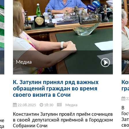
Медиа
Н
К. Затулин принял ряд важных
Ко
обращений граждан во время
гр
своего визита в Сочи
2
22.08.2025
18:30
Медиа
В 
Го
Константин Затулин провёл приём сочинцев
За
в своей депутатской приёмной в Городском
ие
св
Собрании Сочи
да