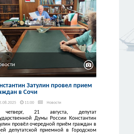
овости
нстантин Затулин провел прием
аждан в Сочи
2.08.2025
11:00
Новости
четверг, 21 августа, депутат
сударственной Думы России Константин
тулин провёл очередной приём граждан в
оей депутатской приемной в Городском