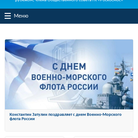
рубежом, члена Общественного совета ГК «Роскосмос»
Меню
Константин Затулин награжден Орденом «За заслуги перед
Отечеством» IV степени