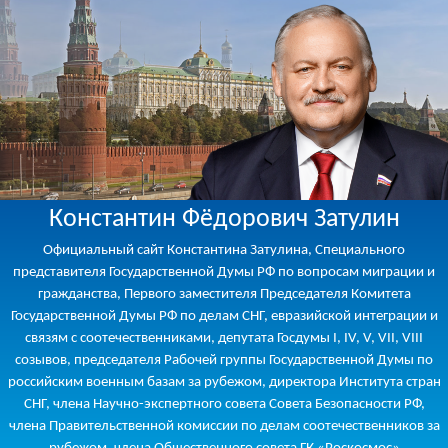
Константин Фёдорович Затулин
Официальный сайт Константина Затулина, Специального
представителя Государственной Думы РФ по вопросам миграции и
гражданства, Первого заместителя Председателя Комитета
Государственной Думы РФ по делам СНГ, евразийской интеграции и
связям с соотечественниками, депутата Госдумы I, IV, V, VII, VIII
созывов, председателя Рабочей группы Государственной Думы по
российским военным базам за рубежом, директора Института стран
СНГ, члена Научно-экспертного совета Совета Безопасности РФ,
члена Правительственной комиссии по делам соотечественников за