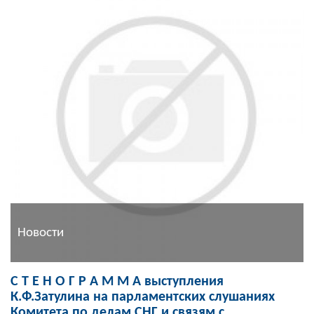
Новости
С Т Е Н О Г Р А М М А выступления
К.Ф.Затулина на парламентских слушаниях
Комитета по делам СНГ и связям с