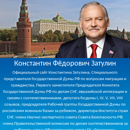
Константин Фёдорович Затулин
Официальный сайт Константина Затулина, Специального
представителя Государственной Думы РФ по вопросам миграции и
гражданства, Первого заместителя Председателя Комитета
Государственной Думы РФ по делам СНГ, евразийской интеграции и
связям с соотечественниками, депутата Госдумы I, IV, V, VII, VIII
созывов, председателя Рабочей группы Государственной Думы по
российским военным базам за рубежом, директора Института стран
СНГ, члена Научно-экспертного совета Совета Безопасности РФ,
члена Правительственной комиссии по делам соотечественников за