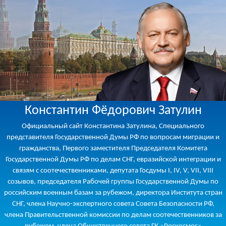
Константин Фёдорович Затулин
Официальный сайт Константина Затулина, Специального
представителя Государственной Думы РФ по вопросам миграции и
гражданства, Первого заместителя Председателя Комитета
Государственной Думы РФ по делам СНГ, евразийской интеграции и
связям с соотечественниками, депутата Госдумы I, IV, V, VII, VIII
созывов, председателя Рабочей группы Государственной Думы по
российским военным базам за рубежом, директора Института стран
СНГ, члена Научно-экспертного совета Совета Безопасности РФ,
члена Правительственной комиссии по делам соотечественников за