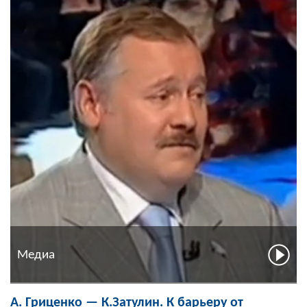
Медиа
А. Гриценко — К.Затулин. К барьеру от