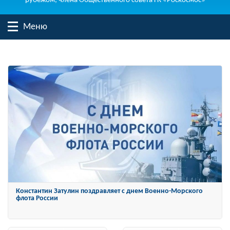
рубежом, члена Общественного совета ГК «Роскосмос»
Меню
Константин Затулин награжден Орденом «За заслуги перед
Отечеством» IV степени