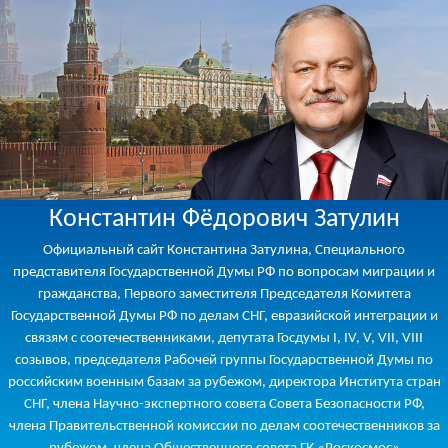
Константин Фёдорович Затулин
Официальный сайт Константина Затулина, Специального
представителя Государственной Думы РФ по вопросам миграции и
гражданства, Первого заместителя Председателя Комитета
Государственной Думы РФ по делам СНГ, евразийской интеграции и
связям с соотечественниками, депутата Госдумы I, IV, V, VII, VIII
созывов, председателя Рабочей группы Государственной Думы по
российским военным базам за рубежом, директора Института стран
СНГ, члена Научно-экспертного совета Совета Безопасности РФ,
члена Правительственной комиссии по делам соотечественников за