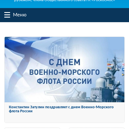
рубежом, члена Общественного совета ГК «Роскосмос»
Меню
Константин Затулин награжден Орденом «За заслуги перед
Отечеством» IV степени