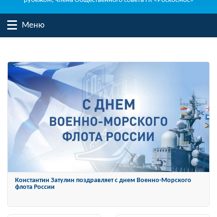
рубежом, члена Общественного совета ГК «Роскосмос»
Меню
Константин Затулин награжден Орденом «За заслуги перед
Отечеством» IV степени