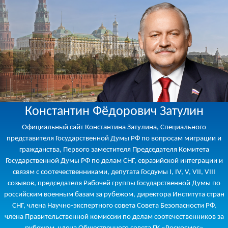
Константин Фёдорович Затулин
Официальный сайт Константина Затулина, Специального
представителя Государственной Думы РФ по вопросам миграции и
гражданства, Первого заместителя Председателя Комитета
Государственной Думы РФ по делам СНГ, евразийской интеграции и
связям с соотечественниками, депутата Госдумы I, IV, V, VII, VIII
созывов, председателя Рабочей группы Государственной Думы по
российским военным базам за рубежом, директора Института стран
СНГ, члена Научно-экспертного совета Совета Безопасности РФ,
члена Правительственной комиссии по делам соотечественников за