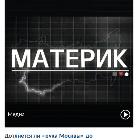
Медиа
Дотянется ли «рука Москвы» до