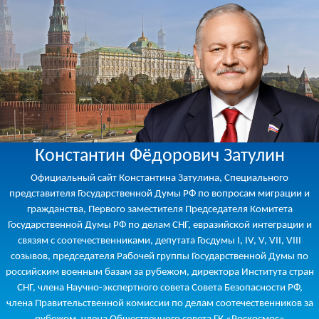
Константин Фёдорович Затулин
Официальный сайт Константина Затулина, Специального
представителя Государственной Думы РФ по вопросам миграции и
гражданства, Первого заместителя Председателя Комитета
Государственной Думы РФ по делам СНГ, евразийской интеграции и
связям с соотечественниками, депутата Госдумы I, IV, V, VII, VIII
созывов, председателя Рабочей группы Государственной Думы по
российским военным базам за рубежом, директора Института стран
СНГ, члена Научно-экспертного совета Совета Безопасности РФ,
члена Правительственной комиссии по делам соотечественников за