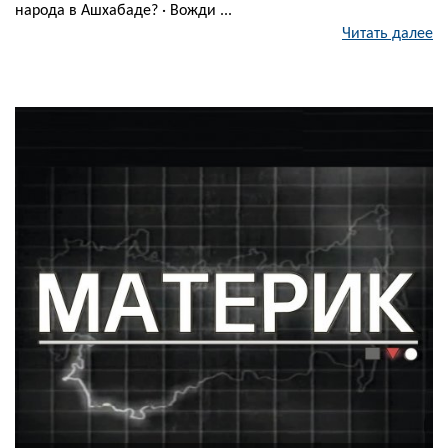
народа в Ашхабаде? · Вожди ...
Читать далее