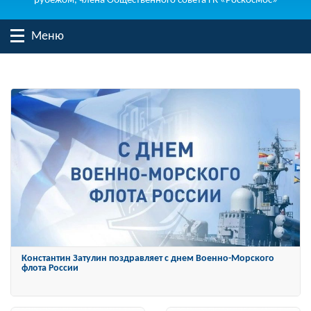
рубежом, члена Общественного совета ГК «Роскосмос»
Меню
Константин Затулин награжден Орденом «За заслуги перед
Отечеством» IV степени