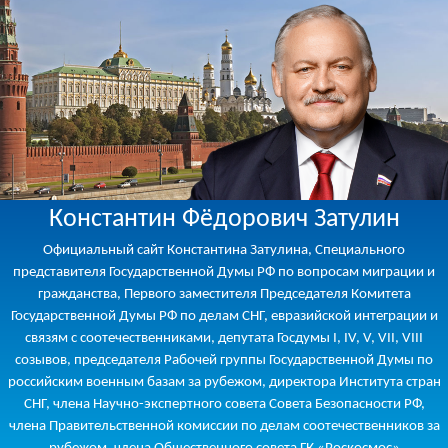
Константин Фёдорович Затулин
Официальный сайт Константина Затулина, Специального
представителя Государственной Думы РФ по вопросам миграции и
гражданства, Первого заместителя Председателя Комитета
Государственной Думы РФ по делам СНГ, евразийской интеграции и
связям с соотечественниками, депутата Госдумы I, IV, V, VII, VIII
созывов, председателя Рабочей группы Государственной Думы по
российским военным базам за рубежом, директора Института стран
СНГ, члена Научно-экспертного совета Совета Безопасности РФ,
члена Правительственной комиссии по делам соотечественников за