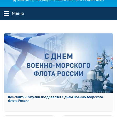
рубежом, члена Общественного совета ГК «Роскосмос»
Меню
Константин Затулин награжден Орденом «За заслуги перед
Отечеством» IV степени