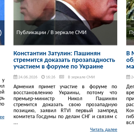
Публикации / В зеркале СМИ
П
Константин Затулин: Пашинян
В 
стремится доказать прозападность
об
участием в форуме по Украине
ма
24.06.2026
16:26
В зеркале СМИ
2
 у
ил
Армения примет участие в форуме по
Де
ой
восстановлению Украины, потому что
вр
рь
премьер-министр Никол Пашинян
пр
по
стремится доказать свою прозападную
ра
позицию, заявил RTVI первый зампред
Ко
комитета Госдумы по делам СНГ и связям с
ги
ее
...
всл
Читать далее