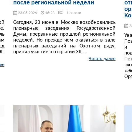
после региональной недели
от
ор
23.06.2026
16:23
Новости
Ко
ой
Сегодня, 23 июня в Москве возобновились
2
е.
пленарные заседания Государственной
ль
Думы, прерванные прошлой региональной
Ув
ам
неделей. Но прежде чем оказаться в зале
По
ед
пленарных заседаний на Охотном ряду,
и 
Г,
принял участие в открытии XII ...
по
Пе
Читать далее
э
ее
«Э
Орг