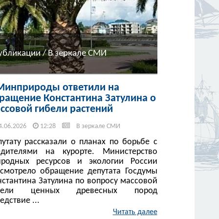
убликации / В зеркале СМИ
Минприроды ответили на
ращение Константина Затулина о
ссовой гибели растений
4.06.2026
12:28
В зеркале СМИ
путату рассказали о планах по борьбе с
едителями на курорте. Министерство
иродных ресурсов и экологии России
ссмотрело обращение депутата Госдумы
нстантина Затулина по вопросу массовой
бели ценных древесных пород
едствие ...
Читать далее