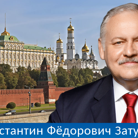
стантин Фёдорович Зат