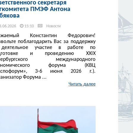
ветственного секретаря
гкомитета ПМЭФ Антона
бякова
3.06.2026
15:10
Новости
ажаемый Константин Федорович!
звольте поблагодарить Вас за поддержку
деятельное участие в работе по
дготовке и проведению XXIX
тербургского международного
кономического форума (КВЦ
кспофорум», 3-6 июня 2026 г.).
анизатор Форума ...
Читать далее