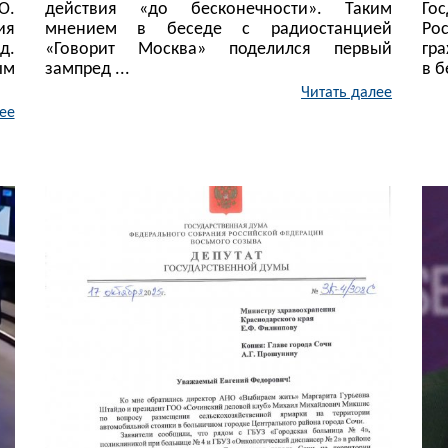
О.
действия «до бесконечности». Таким
Го
ия
мнением в беседе с радиостанцией
Ро
д.
«Говорит Москва» поделился первый
гр
ым
зампред ...
в б
Читать далее
ее