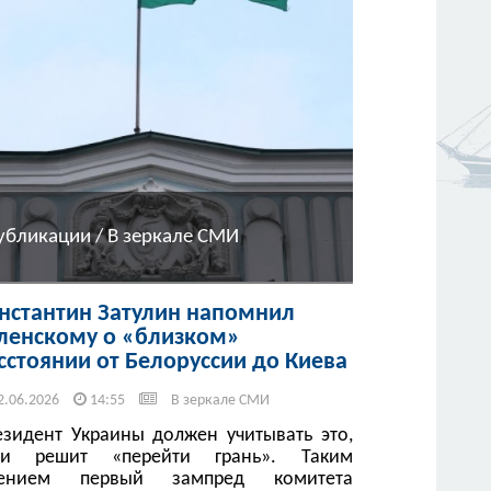
убликации / В зеркале СМИ
нстантин Затулин напомнил
ленскому о «близком»
сстоянии от Белоруссии до Киева
2.06.2026
14:55
В зеркале СМИ
езидент Украины должен учитывать это,
ли решит «перейти грань». Таким
ением первый зампред комитета