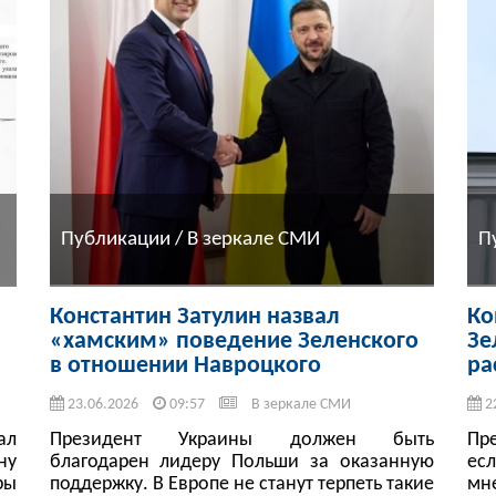
Публикации / В зеркале СМИ
П
Константин Затулин назвал
Ко
«хамским» поведение Зеленского
Зе
в отношении Навроцкого
ра
23.06.2026
09:57
В зеркале СМИ
2
ал
Президент Украины должен быть
Пр
ну
благодарен лидеру Польши за оказанную
ес
ры
поддержку. В Европе не станут терпеть такие
мн