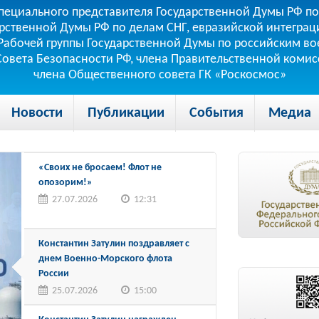
пециального представителя Государственной Думы РФ по
рственной Думы РФ по делам СНГ, евразийской интеграци
теля Рабочей группы Государственной Думы по российским
 Совета Безопасности РФ, члена Правительственной коми
члена Общественного совета ГК «Роскосмос»
Новости
Публикации
События
Медиа
«Своих не бросаем! Флот не
опозорим!»
27.07.2026
12:31
Константин Затулин поздравляет с
днем Военно-Морского флота
России
25.07.2026
15:00