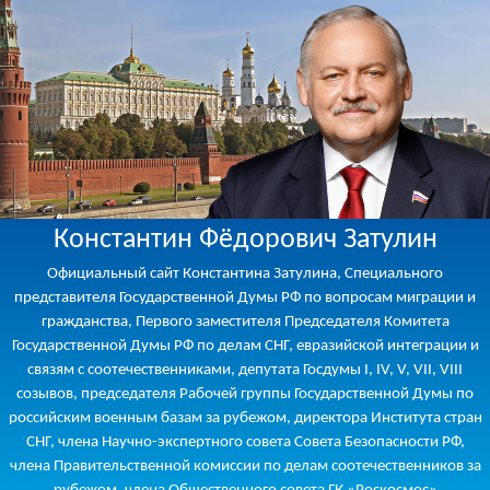
Константин Фёдорович Затулин
Официальный сайт Константина Затулина, Специального
представителя Государственной Думы РФ по вопросам миграции и
гражданства, Первого заместителя Председателя Комитета
Государственной Думы РФ по делам СНГ, евразийской интеграции и
связям с соотечественниками, депутата Госдумы I, IV, V, VII, VIII
созывов, председателя Рабочей группы Государственной Думы по
российским военным базам за рубежом, директора Института стран
СНГ, члена Научно-экспертного совета Совета Безопасности РФ,
члена Правительственной комиссии по делам соотечественников за