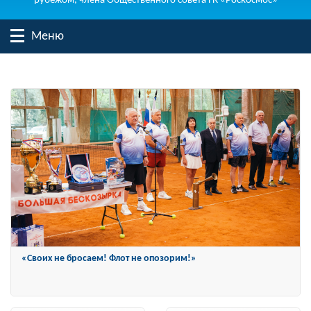
рубежом, члена Общественного совета ГК «Роскосмос»
Меню
Константин Затулин награжден Орденом «За заслуги перед
Отечеством» IV степени