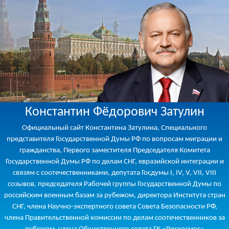
Константин Фёдорович Затулин
Официальный сайт Константина Затулина, Специального
представителя Государственной Думы РФ по вопросам миграции и
гражданства, Первого заместителя Председателя Комитета
Государственной Думы РФ по делам СНГ, евразийской интеграции и
связям с соотечественниками, депутата Госдумы I, IV, V, VII, VIII
созывов, председателя Рабочей группы Государственной Думы по
российским военным базам за рубежом, директора Института стран
СНГ, члена Научно-экспертного совета Совета Безопасности РФ,
члена Правительственной комиссии по делам соотечественников за