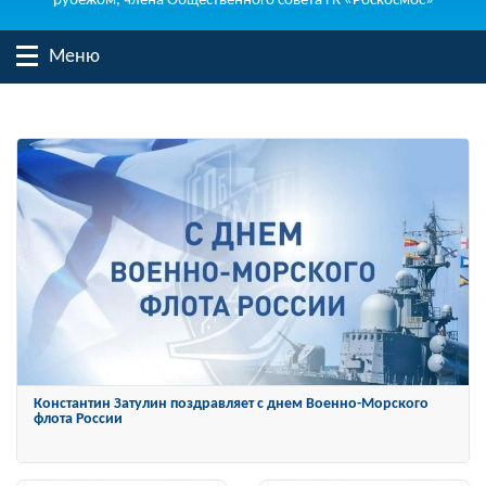
рубежом, члена Общественного совета ГК «Роскосмос»
Меню
Константин Затулин награжден Орденом «За заслуги перед
Отечеством» IV степени