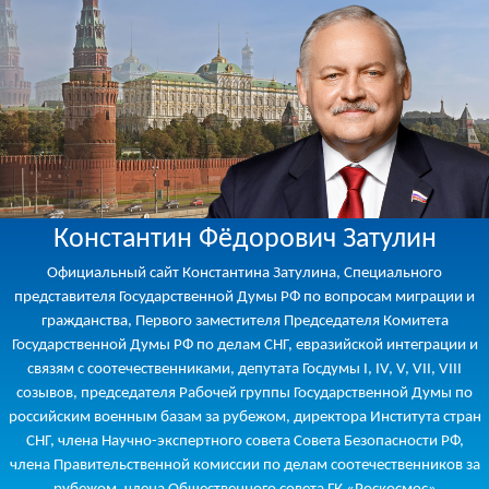
Константин Фёдорович Затулин
Официальный сайт Константина Затулина, Специального
представителя Государственной Думы РФ по вопросам миграции и
гражданства, Первого заместителя Председателя Комитета
Государственной Думы РФ по делам СНГ, евразийской интеграции и
связям с соотечественниками, депутата Госдумы I, IV, V, VII, VIII
созывов, председателя Рабочей группы Государственной Думы по
российским военным базам за рубежом, директора Института стран
СНГ, члена Научно-экспертного совета Совета Безопасности РФ,
члена Правительственной комиссии по делам соотечественников за