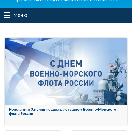
рубежом, члена Общественного совета ГК «Роскосмос»
Меню
Константин Затулин награжден Орденом «За заслуги перед
Отечеством» IV степени