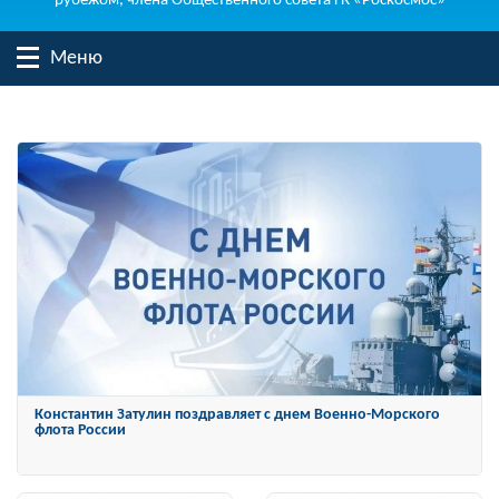
рубежом, члена Общественного совета ГК «Роскосмос»
Меню
Константин Затулин награжден Орденом «За заслуги перед
Отечеством» IV степени