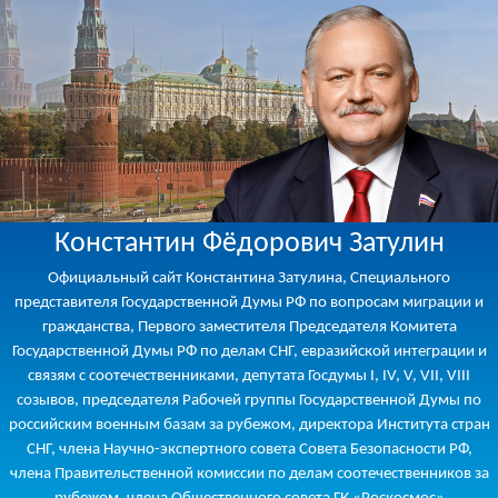
Константин Фёдорович Затулин
Официальный сайт Константина Затулина, Специального
представителя Государственной Думы РФ по вопросам миграции и
гражданства, Первого заместителя Председателя Комитета
Государственной Думы РФ по делам СНГ, евразийской интеграции и
связям с соотечественниками, депутата Госдумы I, IV, V, VII, VIII
созывов, председателя Рабочей группы Государственной Думы по
российским военным базам за рубежом, директора Института стран
СНГ, члена Научно-экспертного совета Совета Безопасности РФ,
члена Правительственной комиссии по делам соотечественников за