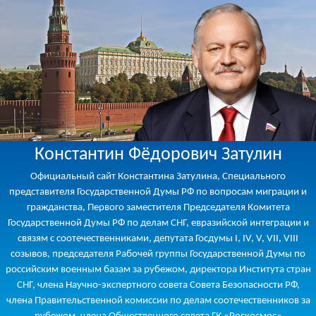
Константин Фёдорович Затулин
Официальный сайт Константина Затулина, Специального
представителя Государственной Думы РФ по вопросам миграции и
гражданства, Первого заместителя Председателя Комитета
Государственной Думы РФ по делам СНГ, евразийской интеграции и
связям с соотечественниками, депутата Госдумы I, IV, V, VII, VIII
созывов, председателя Рабочей группы Государственной Думы по
российским военным базам за рубежом, директора Института стран
СНГ, члена Научно-экспертного совета Совета Безопасности РФ,
члена Правительственной комиссии по делам соотечественников за