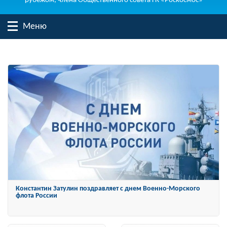
рубежом, члена Общественного совета ГК «Роскосмос»
Меню
Константин Затулин награжден Орденом «За заслуги перед
Отечеством» IV степени