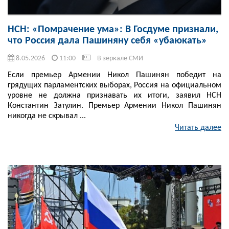
НСН: «Помрачение ума»: В Госдуме признали,
что Россия дала Пашиняну себя «убаюкать»
8.05.2026
11:00
В зеркале СМИ
Если премьер Армении Никол Пашинян победит на
грядущих парламентских выборах, Россия на официальном
уровне не должна признавать их итоги, заявил НСН
Константин Затулин. Премьер Армении Никол Пашинян
никогда не скрывал ...
Читать далее