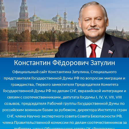
Константин Фёдорович Затулин
Официальный сайт Константина Затулина, Специального
представителя Государственной Думы РФ по вопросам миграции и
гражданства, Первого заместителя Председателя Комитета
Государственной Думы РФ по делам СНГ, евразийской интеграции и
связям с соотечественниками, депутата Госдумы I, IV, V, VII, VIII
созывов, председателя Рабочей группы Государственной Думы по
российским военным базам за рубежом, директора Института стран
СНГ, члена Научно-экспертного совета Совета Безопасности РФ,
члена Правительственной комиссии по делам соотечественников за