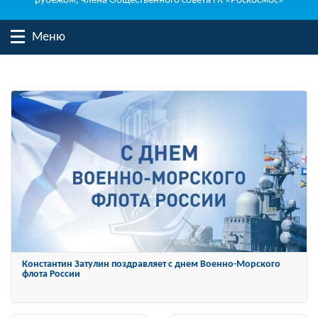
рубежом, члена Общественного совета ГК «Роскосмос»
Меню
Константин Затулин награжден Орденом «За заслуги перед
Отечеством» IV степени