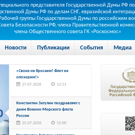
пециального представителя Государственной Думы РФ по
рственной Думы РФ по делам СНГ, евразийской интеграци
теля Рабочей группы Государственной Думы по российским
 Совета Безопасности РФ, члена Правительственной коми
члена Общественного совета ГК «Роскосмос»
Новости
Публикации
События
Медиа
«Своих не бросаем! Флот не
опозорим!»
27.07.2026
12:31
Константин Затулин поздравляет с
днем Военно-Морского флота
России
25.07.2026
15:00