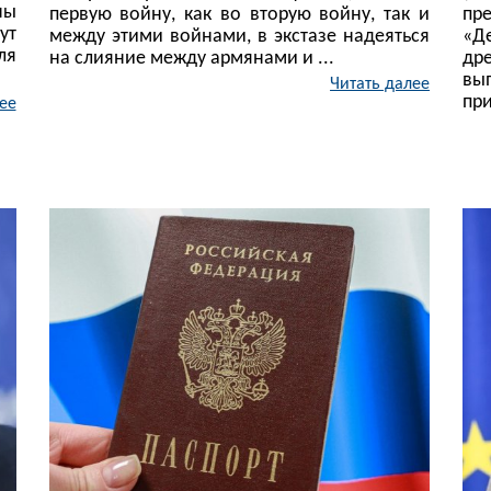
ны
первую войну, как во вторую войну, так и
пр
ут
между этими войнами, в экстазе надеяться
«Д
ля
на слияние между армянами и ...
др
вы
Читать далее
при
ее