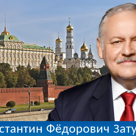
стантин Фёдорович Зат