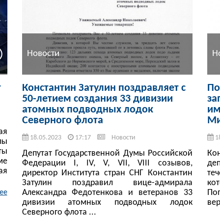
Новости
Н
т
Константин Затулин поздравляет с
По
50-летием создания 33 дивизии
за
атомных подводных лодок
им
Северного флота
Ми
ая
18.05.2023
17:17
Новости
1
лы
ты
Депутат Государственной Думы Российской
Ко
ме
Федерации I, IV, V, VII, VIII созывов,
де
ая
директор Института стран СНГ Константин
те
Затулин поздравил вице-адмирала
ко
Александра Федотенкова и ветеранов 33
По
ее
дивизии атомных подводных лодок
вер
Северного флота ...