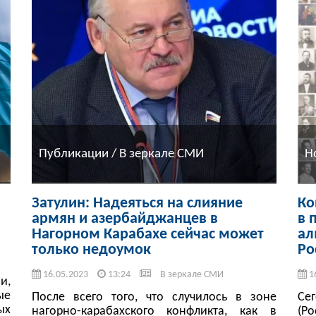
Публикации / В зеркале СМИ
Н
Затулин: Надеяться на слияние
Ко
армян и азербайджанцев в
в 
Нагорном Карабахе сейчас может
ал
только недоумок
Ро
16.05.2023
13:24
В зеркале СМИ
1
и,
ые
После всего того, что случилось в зоне
Се
ых
нагорно-карабахского конфликта, как в
(Р