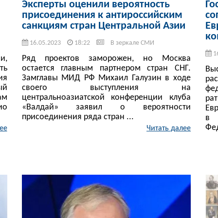
Эксперты оценили вероятность
Го
присоединения к антироссийским
со
санкциям стран Центральной Азии
Ев
ко
16.05.2023
18:22
В зеркале СМИ
1
и,
Ряд проектов заморожен, но Москва
ть
остается главным партнером стран СНГ.
Вы
ия
Замглавы МИД РФ Михаил Галузин в ходе
ра
ый
своего выступления на
фе
ам
центральноазиатской конференции клуба
ра
ио
«Валдай» заявил о вероятности
Ев
присоединения ряда стран ...
в 
Фед
ее
Читать далее