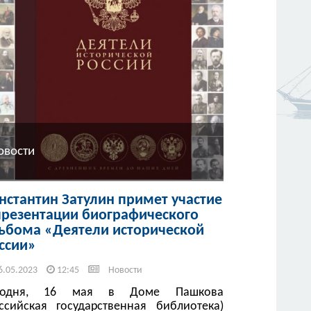
овости
нстантин Затулин примет участие
презентации биографического
ьбома «Деятели исторической
ссии»
6.05.2023
12:45
Новости
годня, 16 мая в Доме Пашкова
оссийская государственная библиотека)