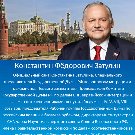
Константин Фёдорович Затулин
Официальный сайт Константина Затулина, Специального
представителя Государственной Думы РФ по вопросам миграции и
гражданства, Первого заместителя Председателя Комитета
Государственной Думы РФ по делам СНГ, евразийской интеграции и
связям с соотечественниками, депутата Госдумы I, IV, V, VII, VIII
созывов, председателя Рабочей группы Государственной Думы по
российским военным базам за рубежом, директора Института стран
СНГ, члена Научно-экспертного совета Совета Безопасности РФ,
члена Правительственной комиссии по делам соотечественников за