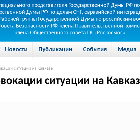
пециального представителя Государственной Думы РФ по
рственной Думы РФ по делам СНГ, евразийской интеграци
теля Рабочей группы Государственной Думы по российским
 Совета Безопасности РФ, члена Правительственной коми
члена Общественного совета ГК «Роскосмос»
Новости
Публикации
События
Медиа
окации ситуации на Кавказе
овокации ситуации на Кавка