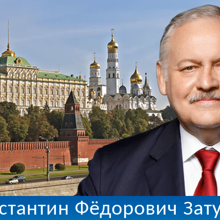
стантин Фёдорович Зат