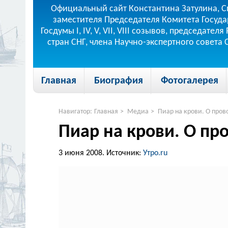
Официальный сайт Константина Затулина, С
заместителя Председателя Комитета Госуда
Госдумы I, IV, V, VII, VIII созывов, председа
стран СНГ, члена Научно-экспертного совета
Главная
Биография
Фотогалерея
Навигатор:
Главная
>
Медиа
>
Пиар на крови. О пров
Пиар на крови. О пр
3 июня 2008.
Источник:
Утро.ru