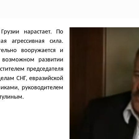
Грузии нарастает. По
я агрессивная сила.
ительно вооружается и
 возможном развитии
стителем председателя
елам СНГ, евразийской
никами, руководителем
атулиным.