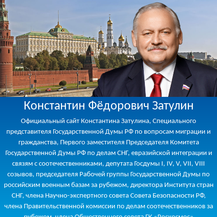
Константин Фёдорович Затулин
Официальный сайт Константина Затулина, Специального
представителя Государственной Думы РФ по вопросам миграции и
гражданства, Первого заместителя Председателя Комитета
Государственной Думы РФ по делам СНГ, евразийской интеграции и
связям с соотечественниками, депутата Госдумы I, IV, V, VII, VIII
созывов, председателя Рабочей группы Государственной Думы по
российским военным базам за рубежом, директора Института стран
СНГ, члена Научно-экспертного совета Совета Безопасности РФ,
члена Правительственной комиссии по делам соотечественников за