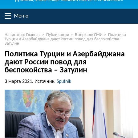
рубежом, члена Общественного совета ГК «Роскосмос»
Меню
Навигатор:
Главная
>
Публикации
>
В зеркале СМИ
>
Политика
Турции и Азербайджана дают России повод для беспокойства –
Затулин
Политика Турции и Азербайджана
дают России повод для
беспокойства – Затулин
3 марта 2021.
Источник:
Sputnik