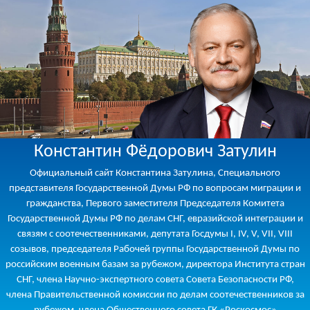
Константин Фёдорович Затулин
Официальный сайт Константина Затулина, Специального
представителя Государственной Думы РФ по вопросам миграции и
гражданства, Первого заместителя Председателя Комитета
Государственной Думы РФ по делам СНГ, евразийской интеграции и
связям с соотечественниками, депутата Госдумы I, IV, V, VII, VIII
созывов, председателя Рабочей группы Государственной Думы по
российским военным базам за рубежом, директора Института стран
СНГ, члена Научно-экспертного совета Совета Безопасности РФ,
члена Правительственной комиссии по делам соотечественников за