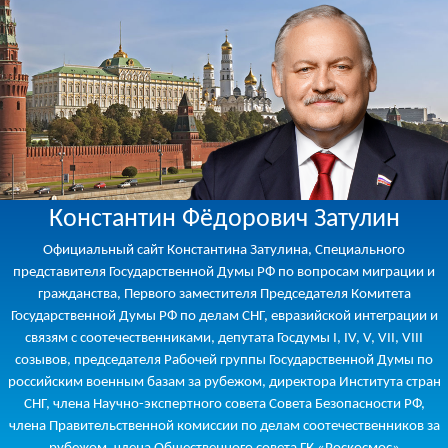
Константин Фёдорович Затулин
Официальный сайт Константина Затулина, Специального
представителя Государственной Думы РФ по вопросам миграции и
гражданства, Первого заместителя Председателя Комитета
Государственной Думы РФ по делам СНГ, евразийской интеграции и
связям с соотечественниками, депутата Госдумы I, IV, V, VII, VIII
созывов, председателя Рабочей группы Государственной Думы по
российским военным базам за рубежом, директора Института стран
СНГ, члена Научно-экспертного совета Совета Безопасности РФ,
члена Правительственной комиссии по делам соотечественников за