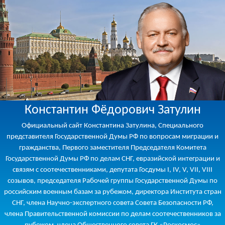
Константин Фёдорович Затулин
Официальный сайт Константина Затулина, Специального
представителя Государственной Думы РФ по вопросам миграции и
гражданства, Первого заместителя Председателя Комитета
Государственной Думы РФ по делам СНГ, евразийской интеграции и
связям с соотечественниками, депутата Госдумы I, IV, V, VII, VIII
созывов, председателя Рабочей группы Государственной Думы по
российским военным базам за рубежом, директора Института стран
СНГ, члена Научно-экспертного совета Совета Безопасности РФ,
члена Правительственной комиссии по делам соотечественников за