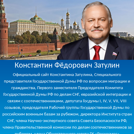
Константин Фёдорович Затулин
Официальный сайт Константина Затулина, Специального
представителя Государственной Думы РФ по вопросам миграции и
гражданства, Первого заместителя Председателя Комитета
Государственной Думы РФ по делам СНГ, евразийской интеграции и
связям с соотечественниками, депутата Госдумы I, IV, V, VII, VIII
созывов, председателя Рабочей группы Государственной Думы по
российским военным базам за рубежом, директора Института стран
СНГ, члена Научно-экспертного совета Совета Безопасности РФ,
члена Правительственной комиссии по делам соотечественников за