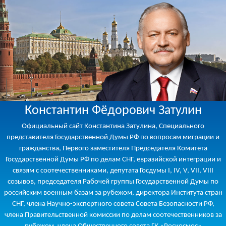
Константин Фёдорович Затулин
Официальный сайт Константина Затулина, Специального
представителя Государственной Думы РФ по вопросам миграции и
гражданства, Первого заместителя Председателя Комитета
Государственной Думы РФ по делам СНГ, евразийской интеграции и
связям с соотечественниками, депутата Госдумы I, IV, V, VII, VIII
созывов, председателя Рабочей группы Государственной Думы по
российским военным базам за рубежом, директора Института стран
СНГ, члена Научно-экспертного совета Совета Безопасности РФ,
члена Правительственной комиссии по делам соотечественников за