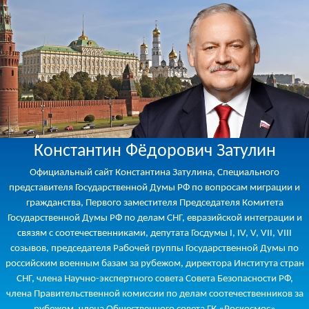
Константин Фёдорович Затулин
Официальный сайт Константина Затулина, Специального
представителя Государственной Думы РФ по вопросам миграции и
гражданства, Первого заместителя Председателя Комитета
Государственной Думы РФ по делам СНГ, евразийской интеграции и
связям с соотечественниками, депутата Госдумы I, IV, V, VII, VIII
созывов, председателя Рабочей группы Государственной Думы по
российским военным базам за рубежом, директора Института стран
СНГ, члена Научно-экспертного совета Совета Безопасности РФ,
члена Правительственной комиссии по делам соотечественников за