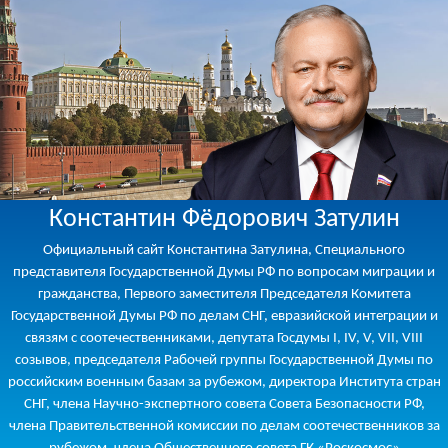
Константин Фёдорович Затулин
Официальный сайт Константина Затулина, Специального
представителя Государственной Думы РФ по вопросам миграции и
гражданства, Первого заместителя Председателя Комитета
Государственной Думы РФ по делам СНГ, евразийской интеграции и
связям с соотечественниками, депутата Госдумы I, IV, V, VII, VIII
созывов, председателя Рабочей группы Государственной Думы по
российским военным базам за рубежом, директора Института стран
СНГ, члена Научно-экспертного совета Совета Безопасности РФ,
члена Правительственной комиссии по делам соотечественников за