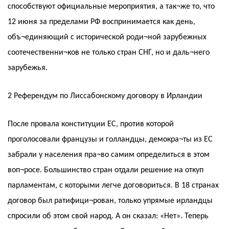
способствуют официальные мероприятия, а так¬же то, что
12 июня за пределами РФ воспринимается как день,
объ¬единяющий с исторической роди¬ной зарубежных
соотечественни¬ков не только стран СНГ, но и даль¬него
зарубежья.
2 Референдум по Лиссабонскому договору в Ирландии
После провала конституции ЕС, против которой
проголосовали французы и голландцы, демокра¬ты из ЕС
забрали у населения пра¬во самим определиться в этом
воп¬росе. Большинство стран отдали решение на откуп
парламентам, с которыми легче договориться. В 18 странах
договор был ратифици¬рован, только упрямые ирландцы
спросили об этом свой народ. А он сказал: «Нет». Теперь