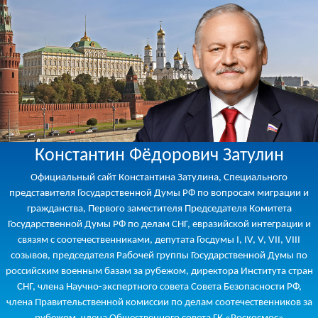
Константин Фёдорович Затулин
Официальный сайт Константина Затулина, Специального
представителя Государственной Думы РФ по вопросам миграции и
гражданства, Первого заместителя Председателя Комитета
Государственной Думы РФ по делам СНГ, евразийской интеграции и
связям с соотечественниками, депутата Госдумы I, IV, V, VII, VIII
созывов, председателя Рабочей группы Государственной Думы по
российским военным базам за рубежом, директора Института стран
СНГ, члена Научно-экспертного совета Совета Безопасности РФ,
члена Правительственной комиссии по делам соотечественников за