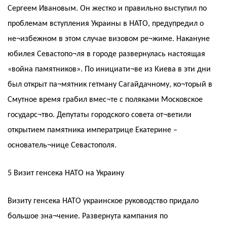
Сергеем Ивановым. Он жестко и правильно выступил по
проблемам вступления Украины в НАТО, предупредил о
не¬избежном в этом случае визовом ре¬жиме. Накануне
юбилея Севастопо¬ля в городе развернулась настоящая
«война памятников». По инициати¬ве из Киева в эти дни
был открыт па¬мятник гетману Сагайдачному, ко¬торый в
Смутное время грабил вмес¬те с поляками Московское
государс¬тво. Депутаты городского совета от¬ветили
открытием памятника императрице Екатерине –
основатель¬нице Севастополя.
5 Визит генсека НАТО на Украину
Визиту генсека НАТО украинское руководство придало
большое зна¬чение. Развернута кампания по