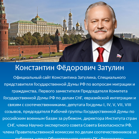
Константин Фёдорович Затулин
Официальный сайт Константина Затулина, Специального
представителя Государственной Думы РФ по вопросам миграции и
гражданства, Первого заместителя Председателя Комитета
Государственной Думы РФ по делам СНГ, евразийской интеграции и
связям с соотечественниками, депутата Госдумы I, IV, V, VII, VIII
созывов, председателя Рабочей группы Государственной Думы по
российским военным базам за рубежом, директора Института стран
СНГ, члена Научно-экспертного совета Совета Безопасности РФ,
члена Правительственной комиссии по делам соотечественников за