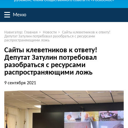
рубежом, члена Общественного совета ГК «Роскосмос»
Меню
Навигатор:
Главная
>
Новости
>
Сайты клеветников к ответу!
Депутат Затулин потребовал разобраться с ресурсами
распространяющими ложь
Сайты клеветников к ответу!
Депутат Затулин потребовал
разобраться с ресурсами
распространяющими ложь
9 сентября 2021