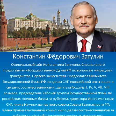
Константин Фёдорович Затулин
Официальный сайт Константина Затулина, Специального
представителя Государственной Думы РФ по вопросам миграции и
гражданства, Первого заместителя Председателя Комитета
Государственной Думы РФ по делам СНГ, евразийской интеграции и
связям с соотечественниками, депутата Госдумы I, IV, V, VII, VIII
созывов, председателя Рабочей группы Государственной Думы по
российским военным базам за рубежом, директора Института стран
СНГ, члена Научно-экспертного совета Совета Безопасности РФ,
члена Правительственной комиссии по делам соотечественников за