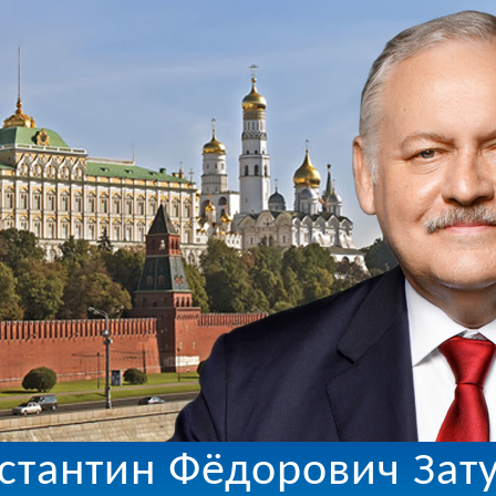
стантин Фёдорович Зат