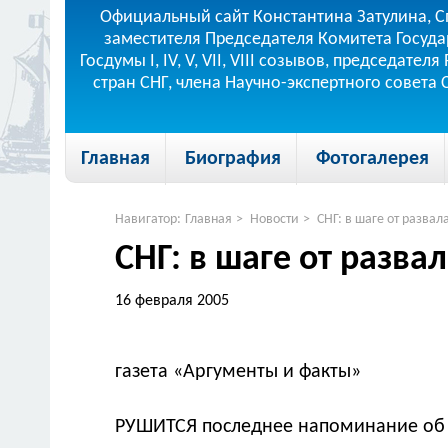
Официальный сайт Константина Затулина, С
заместителя Председателя Комитета Госуда
Госдумы I, IV, V, VII, VIII созывов, председа
стран СНГ, члена Научно-экспертного совета
Главная
Биография
Фотогалерея
Навигатор:
Главная
>
Новости
>
СНГ: в шаге от развал
СНГ: в шаге от разва
16 февраля 2005
газета «Аргументы и факты»
РУШИТСЯ последнее напоминание об 