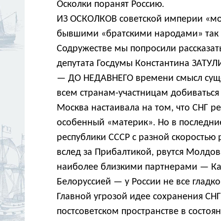
Осколки поранят Россию.
ИЗ ОСКОЛКОВ советской империи «мо
бывшими «братскими народами» так и
Содружестве мы попросили рассказать 
депутата Госдумы Константина ЗАТУЛ
— ДО НЕДАВНЕГО времени смысл суще
всем странам-участницам добиваться 
Москва настаивала на том, что СНГ ре
особенный «материк». Но в последние
республики СССР с разной скоростью 
вслед за Прибалтикой, рвутся Молдов
наиболее близкими партнерами — Ка
Белоруссией — у России не все гладко
Главной угрозой идее сохранения СНГ
постсоветском пространстве в состоя