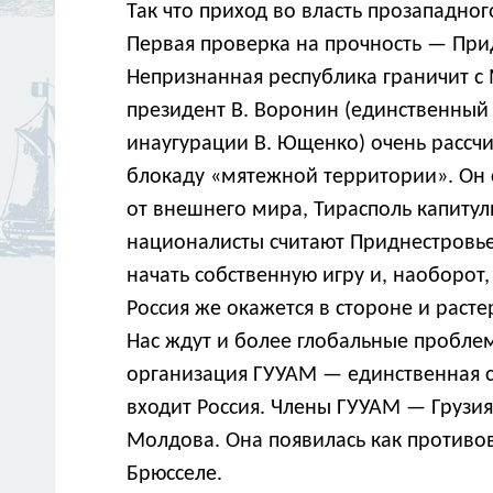
Так что приход во власть прозападно
Первая проверка на прочность — При
Непризнанная республика граничит с
президент В. Воронин (единственный 
инаугурации В. Ющенко) очень рассчи
блокаду «мятежной территории». Он с
от внешнего мира, Тирасполь капитули
националисты считают Приднестровь
начать собственную игру и, наоборот
Россия же окажется в стороне и расте
Нас ждут и более глобальные пробле
организация ГУУАМ — единственная ст
входит Россия. Члены ГУУАМ — Грузия
Молдова. Она появилась как противове
Брюсселе.