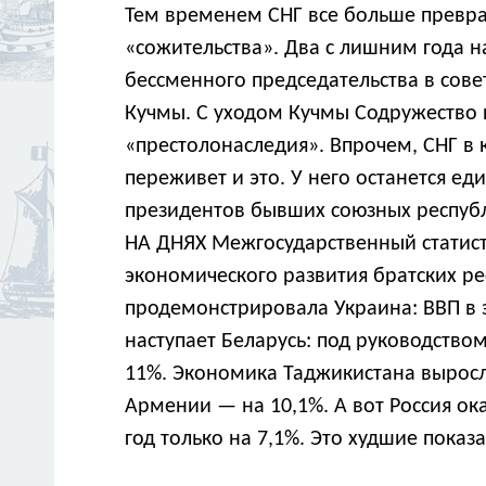
Тем временем СНГ все больше превра
«сожительства». Два с лишним года н
бессменного председательства в совет
Кучмы. С уходом Кучмы Содружество 
«престолонаследия». Впрочем, СНГ в к
переживет и это. У него останется е
президентов бывших союзных республ
НА ДНЯХ Межгосударственный статист
экономического развития братских ре
продемонстрировала Украина: ВВП в э
наступает Беларусь: под руководством
11%. Экономика Таджикистана выросл
Армении — на 10,1%. А вот Россия ока
год только на 7,1%. Это худшие показ