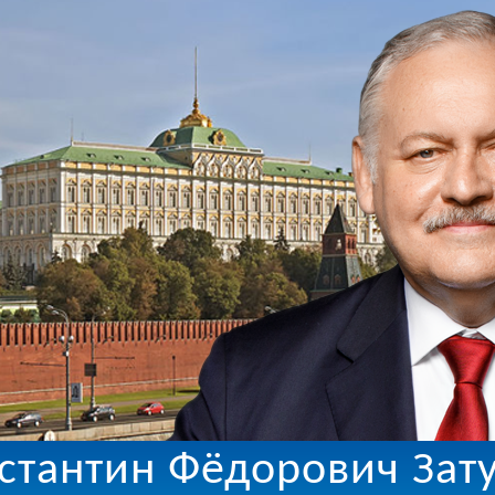
стантин Фёдорович Зат