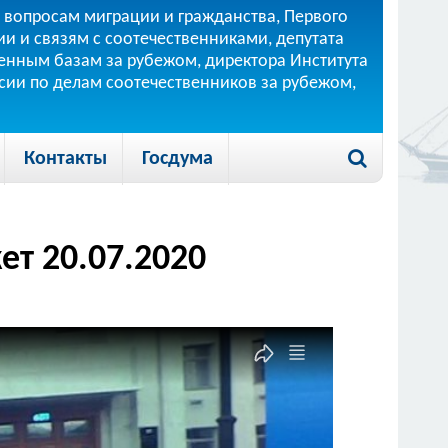
 вопросам миграции и гражданства, Первого
и и связям с соотечественниками, депутата
 военным базам за рубежом, директора Института
ссии по делам соотечественников за рубежом,
Контакты
Госдума
ет 20.07.2020