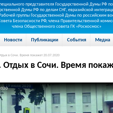
пециального представителя Государственной Думы РФ по
рственной Думы РФ по делам СНГ, евразийской интеграци
теля Рабочей группы Государственной Думы по российским
 Совета Безопасности РФ, члена Правительственной коми
члена Общественного совета ГК «Роскосмос»
Новости
Публикации
События
Медиа
Отдых в Сочи. Время покажет 20.07.2020
. Отдых в Сочи. Время покаж