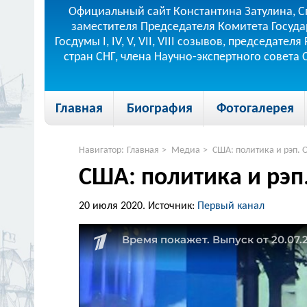
Официальный сайт Константина Затулина, С
заместителя Председателя Комитета Госуда
Госдумы I, IV, V, VII, VIII созывов, председа
стран СНГ, члена Научно-экспертного совета
Главная
Биография
Фотогалерея
Навигатор:
Главная
>
Медиа
>
США: политика и рэп. 
США: политика и рэп
20 июля 2020.
Источник:
Первый канал