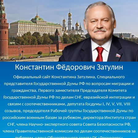
Константин Фёдорович Затулин
Официальный сайт Константина Затулина, Специального
представителя Государственной Думы РФ по вопросам миграции и
гражданства, Первого заместителя Председателя Комитета
Государственной Думы РФ по делам СНГ, евразийской интеграции и
связям с соотечественниками, депутата Госдумы I, IV, V, VII, VIII
созывов, председателя Рабочей группы Государственной Думы по
российским военным базам за рубежом, директора Института стран
СНГ, члена Научно-экспертного совета Совета Безопасности РФ,
члена Правительственной комиссии по делам соотечественников за