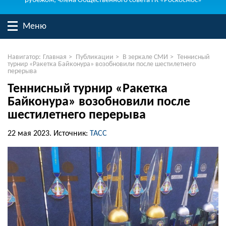
рубежом, члена Общественного совета ГК «Роскосмос»
Меню
Навигатор:
Главная
>
Публикации
>
В зеркале СМИ
>
Теннисный
турнир «Ракетка Байконура» возобновили после шестилетнего
перерыва
Теннисный турнир «Ракетка
Байконура» возобновили после
шестилетнего перерыва
22 мая 2023.
Источник:
ТАСС