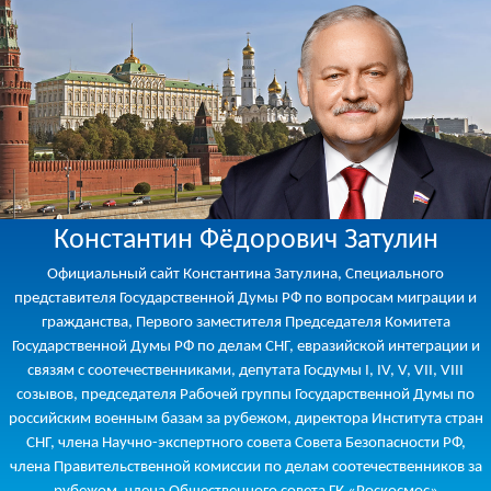
Константин Фёдорович Затулин
Официальный сайт Константина Затулина, Специального
представителя Государственной Думы РФ по вопросам миграции и
гражданства, Первого заместителя Председателя Комитета
Государственной Думы РФ по делам СНГ, евразийской интеграции и
связям с соотечественниками, депутата Госдумы I, IV, V, VII, VIII
созывов, председателя Рабочей группы Государственной Думы по
российским военным базам за рубежом, директора Института стран
СНГ, члена Научно-экспертного совета Совета Безопасности РФ,
члена Правительственной комиссии по делам соотечественников за