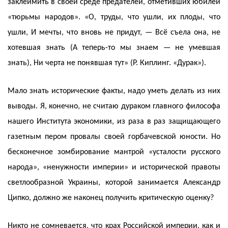
заклеймить в своей среде предателей, отметивших юбилей
«тюрьмы народов». «О, труды, что ушли, их плоды, что
ушли, И мечты, что вновь не придут, — Всё съела она, не
хотевшая знать (А теперь-то мы знаем — не умевшая
знать), Ни черта не понявшая тут» (Р. Киплинг. «Дурак»).
Мало знать исторические факты, надо уметь делать из них
выводы. Я, конечно, не считаю дураком главного философа
нашего Института экономики, из раза в раз защищающего
газетным пером провалы своей горбачевской юности. Но
бесконечное зомбирование мантрой «усталости русского
народа», «ненужности империи» и исторической правоты
светлообразной Украины, которой занимается Александр
Ципко, должно же наконец получить критическую оценку?
Никто не сомневается, что крах Российской империи, как и