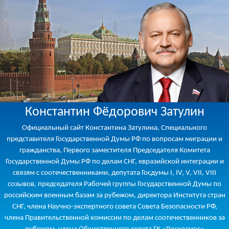
Константин Фёдорович Затулин
Официальный сайт Константина Затулина, Специального
представителя Государственной Думы РФ по вопросам миграции и
гражданства, Первого заместителя Председателя Комитета
Государственной Думы РФ по делам СНГ, евразийской интеграции и
связям с соотечественниками, депутата Госдумы I, IV, V, VII, VIII
созывов, председателя Рабочей группы Государственной Думы по
российским военным базам за рубежом, директора Института стран
СНГ, члена Научно-экспертного совета Совета Безопасности РФ,
члена Правительственной комиссии по делам соотечественников за