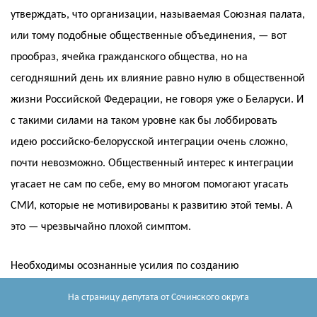
утверждать, что организации, называемая Союзная палата,
или тому подобные общественные объединения, — вот
прообраз, ячейка гражданского общества, но на
сегодняшний день их влияние равно нулю в общественной
жизни Российской Федерации, не говоря уже о Беларуси. И
с такими силами на таком уровне как бы лоббировать
идею российско-белорусской интеграции очень сложно,
почти невозможно. Общественный интерес к интеграции
угасает не сам по себе, ему во многом помогают угасать
СМИ, которые не мотивированы к развитию этой темы. А
это — чрезвычайно плохой симптом.
Необходимы осознанные усилия по созданию
политической силы и в России, и в Белоруссии, которая бы
На страницу депутата
от Сочинского округа
не занималась пикировкой с действующими властями, в